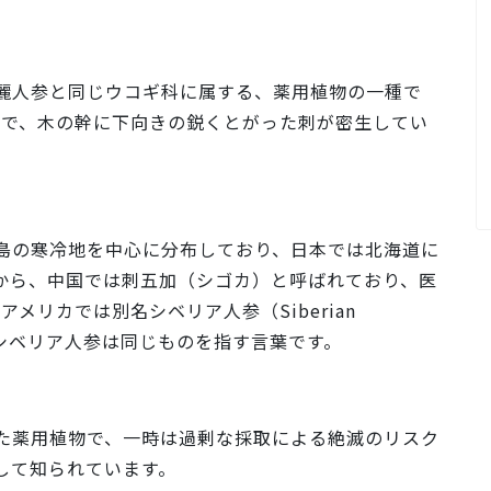
麗人参と同じウコギ科に属する、薬用植物の一種で
木で、木の幹に下向きの鋭くとがった刺が密生してい
島の寒冷地を中心に分布しており、日本では北海道に
、中国では​​​​刺五加（シゴカ）と呼ばれており、医
アメリカでは別名シベリア人参（Siberian
とシベリア人参は同じものを指す言葉です。
た薬用植物で、一時は過剰な採取による絶滅のリスク
して知られています。